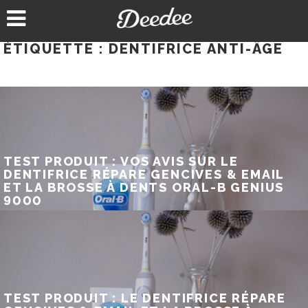
Aller
au
contenu
ÉTIQUETTE :
DENTIFRICE ANTI-ÂGE
TEST PRODUIT : VOS AVIS SUR LE
DENTIFRICE RÉPARE GENCIVES & EMAIL
ET LA BROSSE À DENTS ORAL-B GENIUS
9000
TEST PRODUIT : LE DENTIFRICE RÉPARE