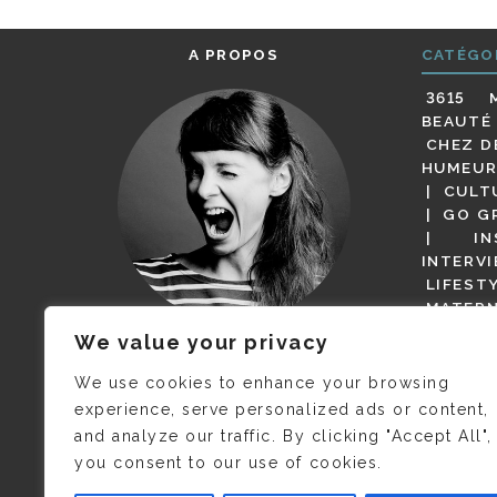
A PROPOS
CATÉGO
3615 
BEAUTÉ
CHEZ D
HUMEUR
CULT
GO G
IN
INTERV
LIFEST
MATERN
MODE
We value your privacy
(BUT G
JE M’APPELLE DELPHINE MAIS
MAGOT 
C’EST
©CAMILLE COLLIN
QUI A
We use cookies to enhance your browsing
PARI
PRIS CETTE PHOTO !
experience, serve personalized ads or content,
RESTA
and analyze our traffic. By clicking "Accept All",
PRESSE 
you consent to our use of cookies.
SALONS
VIDÉOS