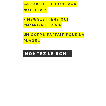
ÇA EXISTE, LE BON FAUX
NUTELLA ?
7 NEWSLETTERS QUI
CHANGENT LA VIE
UN CORPS PARFAIT POUR LA
PLAGE…
MONTEZ LE SON !