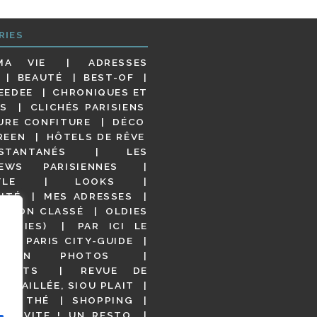
RIES
MA VIE
ADRESSES
BEAUTÉ
BEST-OF
EEDEE
CHRONIQUES ET
S
CLICHÉS PARISIENS
URE CONFITURE
DÉCO
REEN
HÔTELS DE RÊVE
STANTANÉS
LES
IEWS PARISIENNES
YLE
LOOKS
ITÉ
MES ADRESSES
NON CLASSÉ
OLDIES
OODIES)
PAR ICI LE
!
PARIS CITY-GUIDE
S EN PHOTOS
URANTS
REVUE DE
DÉTAILLÉE, SIOU PLAIT
 DE THÉ
SHOPPING
VITE ! UN RESTO