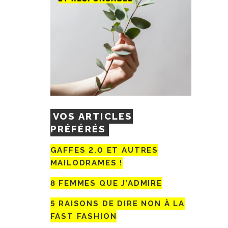
VOS ARTICLES
PRÉFÉRÉS
GAFFES 2.0 ET AUTRES
MAILODRAMES !
8 FEMMES QUE J’ADMIRE
5 RAISONS DE DIRE NON À LA
FAST FASHION