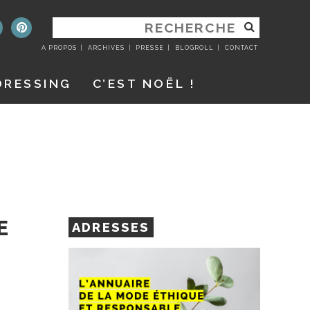
RECHERCHER
:
A PROPOS
ARCHIVES
PRESSE
BLOGROLL
CONTACT
DRESSING
C’EST NOËL !
E
ADRESSES