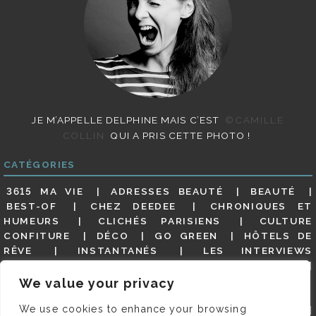
JE M’APPELLE DELPHINE MAIS C’EST
©CAMILLE
COLLIN
QUI A PRIS CETTE PHOTO !
CATÉGORIES
3615 MA VIE
ADRESSES BEAUTÉ
BEAUTÉ
BEST-OF
CHEZ DEEDEE
CHRONIQUES ET
HUMEURS
CLICHÉS PARISIENS
CULTURE
CONFITURE
DÉCO
GO GREEN
HÔTELS DE
RÊVE
INSTANTANÉS
LES INTERVIEWS
PARISIENNES
LIFESTYLE
LOOKS
MATERNITÉ
MES ADRESSES
MODE
NON CLASSÉ
OLDIES
We value your privacy
(BUT GOODIES)
PAR ICI LE MAGOT !
PARIS CITY-
We use cookies to enhance your browsing
GUIDE
PARIS EN PHOTOS
RESTAURANTS