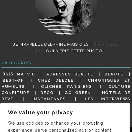
JE M’APPELLE DELPHINE MAIS C’EST
©CAMILLE
COLLIN
QUI A PRIS CETTE PHOTO !
CATÉGORIES
3615 MA VIE
ADRESSES BEAUTÉ
BEAUTÉ
BEST-OF
CHEZ DEEDEE
CHRONIQUES ET
HUMEURS
CLICHÉS PARISIENS
CULTURE
CONFITURE
DÉCO
GO GREEN
HÔTELS DE
RÊVE
INSTANTANÉS
LES INTERVIEWS
PARISIENNES
LIFESTYLE
LOOKS
MATERNITÉ
MES ADRESSES
MODE
NON CLASSÉ
OLDIES
We value your privacy
(BUT GOODIES)
PAR ICI LE MAGOT !
PARIS CITY-
We use cookies to enhance your browsing
GUIDE
PARIS EN PHOTOS
RESTAURANTS
REVUE DE PRESSE DÉTAILLÉE, SIOU PLAIT
SALONS
experience, serve personalized ads or content,