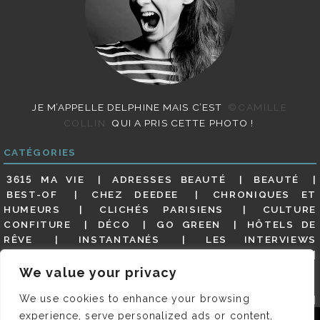
JE M’APPELLE DELPHINE MAIS C’EST
©CAMILLE
COLLIN
QUI A PRIS CETTE PHOTO !
CATÉGORIES
3615 MA VIE
ADRESSES BEAUTÉ
BEAUTÉ
BEST-OF
CHEZ DEEDEE
CHRONIQUES ET
HUMEURS
CLICHÉS PARISIENS
CULTURE
CONFITURE
DÉCO
GO GREEN
HÔTELS DE
RÊVE
INSTANTANÉS
LES INTERVIEWS
PARISIENNES
LIFESTYLE
LOOKS
MATERNITÉ
MES ADRESSES
MODE
NON CLASSÉ
OLDIES
We value your privacy
(BUT GOODIES)
PAR ICI LE MAGOT !
PARIS CITY-
We use cookies to enhance your browsing
GUIDE
PARIS EN PHOTOS
RESTAURANTS
REVUE DE PRESSE DÉTAILLÉE, SIOU PLAIT
SALONS
experience, serve personalized ads or content,