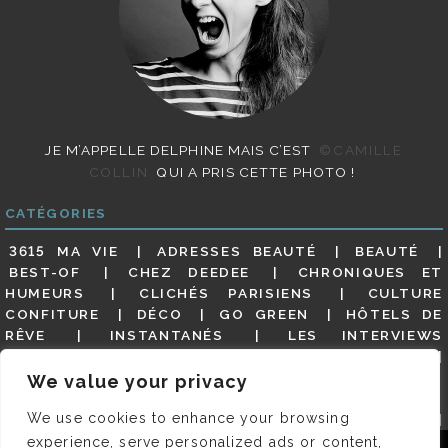
JE M’APPELLE DELPHINE MAIS C’EST
©CAMILLE
COLLIN
QUI A PRIS CETTE PHOTO !
CATÉGORIES
3615 MA VIE
ADRESSES BEAUTÉ
BEAUTÉ
BEST-OF
CHEZ DEEDEE
CHRONIQUES ET
HUMEURS
CLICHÉS PARISIENS
CULTURE
CONFITURE
DÉCO
GO GREEN
HÔTELS DE
RÊVE
INSTANTANÉS
LES INTERVIEWS
PARISIENNES
LIFESTYLE
LOOKS
MATERNITÉ
MES ADRESSES
MODE
NON CLASSÉ
OLDIES
We value your privacy
(BUT GOODIES)
PAR ICI LE MAGOT !
PARIS CITY-
We use cookies to enhance your browsing
GUIDE
PARIS EN PHOTOS
RESTAURANTS
REVUE DE PRESSE DÉTAILLÉE, SIOU PLAIT
SALONS
experience, serve personalized ads or content,