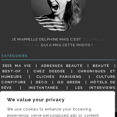
JE M’APPELLE DELPHINE MAIS C’EST
©CAMILLE
COLLIN
QUI A PRIS CETTE PHOTO !
CATÉGORIES
3615 MA VIE
ADRESSES BEAUTÉ
BEAUTÉ
BEST-OF
CHEZ DEEDEE
CHRONIQUES ET
HUMEURS
CLICHÉS PARISIENS
CULTURE
CONFITURE
DÉCO
GO GREEN
HÔTELS DE
RÊVE
INSTANTANÉS
LES INTERVIEWS
PARISIENNES
LIFESTYLE
LOOKS
MATERNITÉ
MES ADRESSES
MODE
NON CLASSÉ
OLDIES
We value your privacy
(BUT GOODIES)
PAR ICI LE MAGOT !
PARIS CITY-
We use cookies to enhance your browsing
GUIDE
PARIS EN PHOTOS
RESTAURANTS
REVUE DE PRESSE DÉTAILLÉE, SIOU PLAIT
SALONS
experience, serve personalized ads or content,