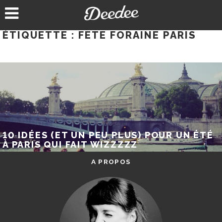
Aller
au
contenu
ÉTIQUETTE :
FETE FORAINE PARIS
10 IDÉES (ET UN PEU PLUS) POUR UN ÉTÉ
À PARIS QUI FAIT WIZZZZZ
A PROPOS