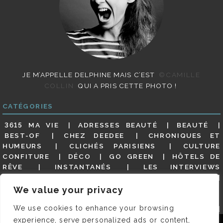
JE M’APPELLE DELPHINE MAIS C’EST
©CAMILLE
COLLIN
QUI A PRIS CETTE PHOTO !
CATÉGORIES
3615 MA VIE
ADRESSES BEAUTÉ
BEAUTÉ
BEST-OF
CHEZ DEEDEE
CHRONIQUES ET
HUMEURS
CLICHÉS PARISIENS
CULTURE
CONFITURE
DÉCO
GO GREEN
HÔTELS DE
RÊVE
INSTANTANÉS
LES INTERVIEWS
PARISIENNES
LIFESTYLE
LOOKS
MATERNITÉ
MES ADRESSES
MODE
NON CLASSÉ
OLDIES
We value your privacy
(BUT GOODIES)
PAR ICI LE MAGOT !
PARIS CITY-
We use cookies to enhance your browsing
GUIDE
PARIS EN PHOTOS
RESTAURANTS
REVUE DE PRESSE DÉTAILLÉE, SIOU PLAIT
SALONS
experience, serve personalized ads or content,