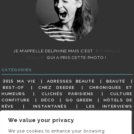
JE M’APPELLE DELPHINE MAIS C’EST
©CAMILLE
COLLIN
QUI A PRIS CETTE PHOTO !
CATÉGORIES
3615 MA VIE
ADRESSES BEAUTÉ
BEAUTÉ
BEST-OF
CHEZ DEEDEE
CHRONIQUES ET
HUMEURS
CLICHÉS PARISIENS
CULTURE
CONFITURE
DÉCO
GO GREEN
HÔTELS DE
RÊVE
INSTANTANÉS
LES INTERVIEWS
PARISIENNES
LIFESTYLE
LOOKS
MATERNITÉ
MES ADRESSES
MODE
NON CLASSÉ
OLDIES
We value your privacy
(BUT GOODIES)
PAR ICI LE MAGOT !
PARIS CITY-
We use cookies to enhance your browsing
GUIDE
PARIS EN PHOTOS
RESTAURANTS