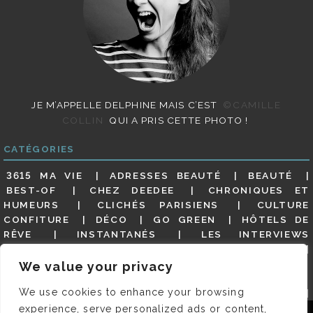
JE M’APPELLE DELPHINE MAIS C’EST
©CAMILLE
COLLIN
QUI A PRIS CETTE PHOTO !
CATÉGORIES
3615 MA VIE
ADRESSES BEAUTÉ
BEAUTÉ
BEST-OF
CHEZ DEEDEE
CHRONIQUES ET
HUMEURS
CLICHÉS PARISIENS
CULTURE
CONFITURE
DÉCO
GO GREEN
HÔTELS DE
RÊVE
INSTANTANÉS
LES INTERVIEWS
PARISIENNES
LIFESTYLE
LOOKS
MATERNITÉ
MES ADRESSES
MODE
NON CLASSÉ
OLDIES
We value your privacy
(BUT GOODIES)
PAR ICI LE MAGOT !
PARIS CITY-
We use cookies to enhance your browsing
GUIDE
PARIS EN PHOTOS
RESTAURANTS
REVUE DE PRESSE DÉTAILLÉE, SIOU PLAIT
SALONS
experience, serve personalized ads or content,