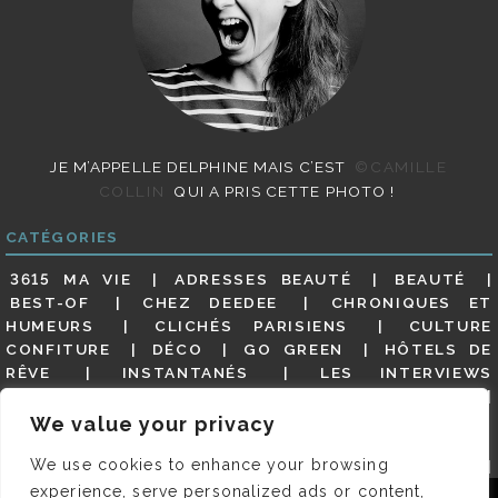
JE M’APPELLE DELPHINE MAIS C’EST
©CAMILLE
COLLIN
QUI A PRIS CETTE PHOTO !
CATÉGORIES
3615 MA VIE
ADRESSES BEAUTÉ
BEAUTÉ
BEST-OF
CHEZ DEEDEE
CHRONIQUES ET
HUMEURS
CLICHÉS PARISIENS
CULTURE
CONFITURE
DÉCO
GO GREEN
HÔTELS DE
RÊVE
INSTANTANÉS
LES INTERVIEWS
PARISIENNES
LIFESTYLE
LOOKS
MATERNITÉ
MES ADRESSES
MODE
NON CLASSÉ
OLDIES
We value your privacy
(BUT GOODIES)
PAR ICI LE MAGOT !
PARIS CITY-
We use cookies to enhance your browsing
GUIDE
PARIS EN PHOTOS
RESTAURANTS
REVUE DE PRESSE DÉTAILLÉE, SIOU PLAIT
SALONS
experience, serve personalized ads or content,