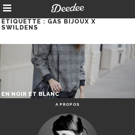
Aller
au
contenu
ÉTIQUETTE :
GAS BIJOUX X
SWILDENS
EN NOIR ET BLANC
A PROPOS