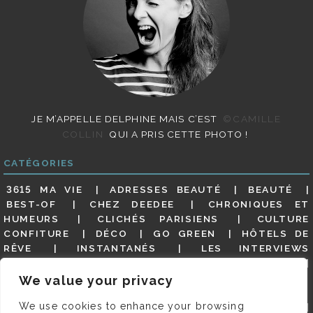
JE M’APPELLE DELPHINE MAIS C’EST
©CAMILLE
COLLIN
QUI A PRIS CETTE PHOTO !
CATÉGORIES
3615 MA VIE
ADRESSES BEAUTÉ
BEAUTÉ
BEST-OF
CHEZ DEEDEE
CHRONIQUES ET
HUMEURS
CLICHÉS PARISIENS
CULTURE
CONFITURE
DÉCO
GO GREEN
HÔTELS DE
RÊVE
INSTANTANÉS
LES INTERVIEWS
PARISIENNES
LIFESTYLE
LOOKS
MATERNITÉ
MES ADRESSES
MODE
NON CLASSÉ
OLDIES
We value your privacy
(BUT GOODIES)
PAR ICI LE MAGOT !
PARIS CITY-
We use cookies to enhance your browsing
GUIDE
PARIS EN PHOTOS
RESTAURANTS