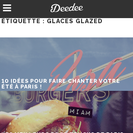
Aller
au
contenu
ÉTIQUETTE :
GLACES GLAZED
10 IDÉES POUR FAIRE CHANTER VOTRE
ÉTÉ À PARIS !