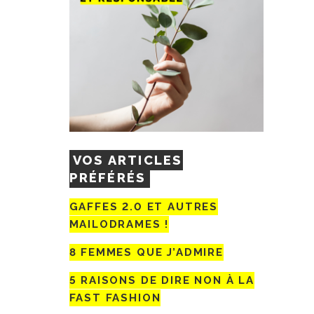
VOS ARTICLES
PRÉFÉRÉS
GAFFES 2.0 ET AUTRES
MAILODRAMES !
8 FEMMES QUE J’ADMIRE
5 RAISONS DE DIRE NON À LA
FAST FASHION