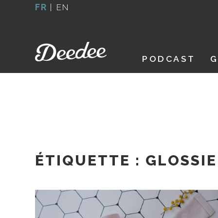
Aller
FR
|
EN
au
contenu
PODCAST
G
ÉTIQUETTE :
GLOSSIE