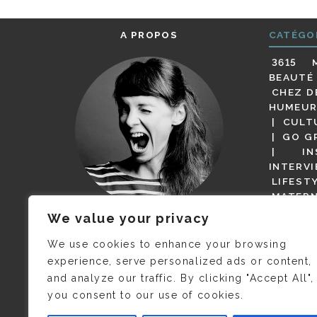
A PROPOS
CATÉGO
3615 
BEAUTÉ
CHEZ D
HUMEUR
CULT
GO G
IN
INTERV
LIFEST
MATERN
MODE
We value your privacy
(BUT G
JE M’APPELLE DELPHINE MAIS
MAGOT 
C’EST
©CAMILLE COLLIN
QUI A
We use cookies to enhance your browsing
PARI
PRIS CETTE PHOTO !
experience, serve personalized ads or content,
RESTA
and analyze our traffic. By clicking "Accept All",
PRESSE 
you consent to our use of cookies.
SALONS
VIDÉOS