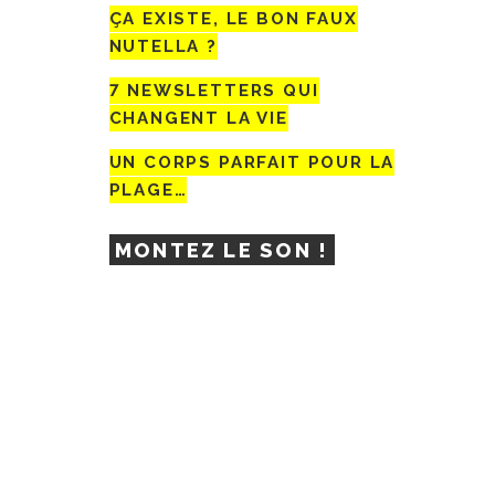
ÇA EXISTE, LE BON FAUX
NUTELLA ?
7 NEWSLETTERS QUI
CHANGENT LA VIE
UN CORPS PARFAIT POUR LA
PLAGE…
MONTEZ LE SON !