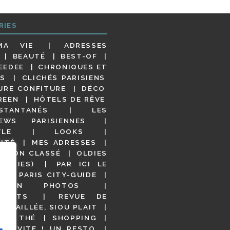
RIES
MA VIE
ADRESSES
BEAUTÉ
BEST-OF
EEDEE
CHRONIQUES ET
S
CLICHÉS PARISIENS
URE CONFITURE
DÉCO
REEN
HÔTELS DE RÊVE
STANTANÉS
LES
IEWS PARISIENNES
YLE
LOOKS
ITÉ
MES ADRESSES
NON CLASSÉ
OLDIES
OODIES)
PAR ICI LE
!
PARIS CITY-GUIDE
S EN PHOTOS
URANTS
REVUE DE
DÉTAILLÉE, SIOU PLAIT
 DE THÉ
SHOPPING
VITE ! UN RESTO