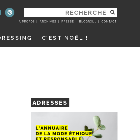
RECHERCHER
:
A PROPOS
ARCHIVES
PRESSE
BLOGROLL
CONTACT
DRESSING
C’EST NOËL !
ADRESSES