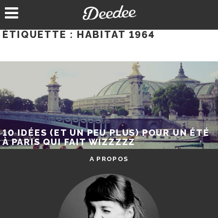
Aller
au
contenu
ÉTIQUETTE :
HABITAT 1964
10 IDÉES (ET UN PEU PLUS) POUR UN ÉTÉ
À PARIS QUI FAIT WIZZZZZ
A PROPOS