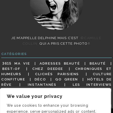
JE M’APPELLE DELPHINE MAIS C’EST
©CAMILLE
COLLIN
QUI A PRIS CETTE PHOTO !
CATÉGORIES
3615 MA VIE
ADRESSES BEAUTÉ
BEAUTÉ
BEST-OF
CHEZ DEEDEE
CHRONIQUES ET
HUMEURS
CLICHÉS PARISIENS
CULTURE
CONFITURE
DÉCO
GO GREEN
HÔTELS DE
RÊVE
INSTANTANÉS
LES INTERVIEWS
PARISIENNES
LIFESTYLE
LOOKS
MATERNITÉ
MES ADRESSES
MODE
NON CLASSÉ
OLDIES
We value your privacy
(BUT GOODIES)
PAR ICI LE MAGOT !
PARIS CITY-
We use cookies to enhance your browsing
GUIDE
PARIS EN PHOTOS
RESTAURANTS
REVUE DE PRESSE DÉTAILLÉE, SIOU PLAIT
SALONS
experience, serve personalized ads or content,