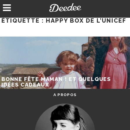
Aller
au
contenu
ÉTIQUETTE :
HAPPY BOX DE L’UNICEF
BONNE FÊTE MAMAN ! ET QUELQUES
IDÉES CADEAUX
A PROPOS