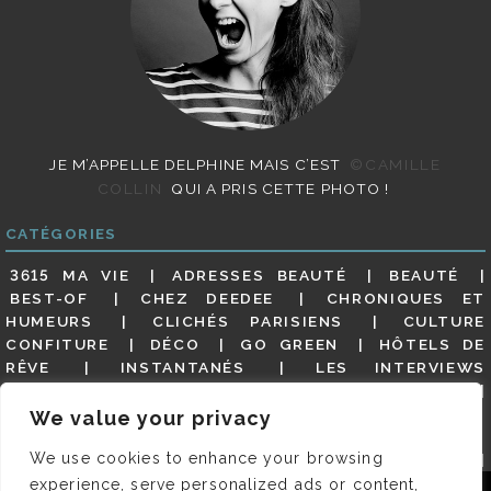
JE M’APPELLE DELPHINE MAIS C’EST
©CAMILLE
COLLIN
QUI A PRIS CETTE PHOTO !
CATÉGORIES
3615 MA VIE
ADRESSES BEAUTÉ
BEAUTÉ
BEST-OF
CHEZ DEEDEE
CHRONIQUES ET
HUMEURS
CLICHÉS PARISIENS
CULTURE
CONFITURE
DÉCO
GO GREEN
HÔTELS DE
RÊVE
INSTANTANÉS
LES INTERVIEWS
PARISIENNES
LIFESTYLE
LOOKS
MATERNITÉ
MES ADRESSES
MODE
NON CLASSÉ
OLDIES
We value your privacy
(BUT GOODIES)
PAR ICI LE MAGOT !
PARIS CITY-
We use cookies to enhance your browsing
GUIDE
PARIS EN PHOTOS
RESTAURANTS
REVUE DE PRESSE DÉTAILLÉE, SIOU PLAIT
SALONS
experience, serve personalized ads or content,