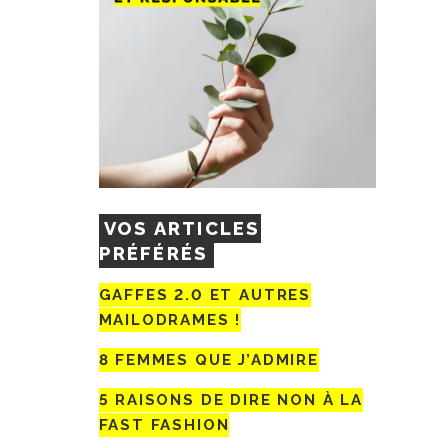
VOS ARTICLES
PRÉFÉRÉS
GAFFES 2.0 ET AUTRES
MAILODRAMES !
8 FEMMES QUE J’ADMIRE
5 RAISONS DE DIRE NON À LA
FAST FASHION