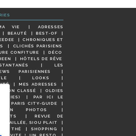
RIES
MA VIE
ADRESSES
BEAUTÉ
BEST-OF
EEDEE
CHRONIQUES ET
S
CLICHÉS PARISIENS
URE CONFITURE
DÉCO
REEN
HÔTELS DE RÊVE
STANTANÉS
LES
IEWS PARISIENNES
YLE
LOOKS
ITÉ
MES ADRESSES
NON CLASSÉ
OLDIES
OODIES)
PAR ICI LE
!
PARIS CITY-GUIDE
S EN PHOTOS
URANTS
REVUE DE
DÉTAILLÉE, SIOU PLAIT
 DE THÉ
SHOPPING
VITE ! UN RESTO