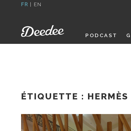
Aller
FR
|
EN
au
contenu
PODCAST
G
ÉTIQUETTE :
HERMÈS 