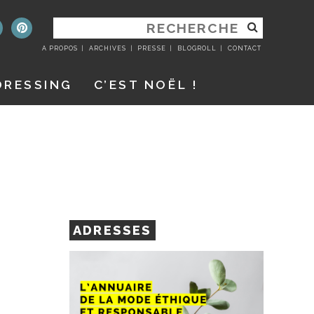
RECHERCHER
:
A PROPOS
ARCHIVES
PRESSE
BLOGROLL
CONTACT
DRESSING
C’EST NOËL !
ADRESSES