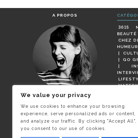
A PROPOS
CATÉGO
3615 
BEAUTÉ
CHEZ D
HUMEUR
CULT
GO G
IN
INTERV
LIFEST
MATERN
MODE
We value your privacy
(BUT G
JE M’APPELLE DELPHINE MAIS
MAGOT 
C’EST
©CAMILLE COLLIN
QUI A
We use cookies to enhance your browsing
PARI
PRIS CETTE PHOTO !
experience, serve personalized ads or content,
RESTA
and analyze our traffic. By clicking "Accept All",
PRESSE 
you consent to our use of cookies.
SALONS
VIDÉOS