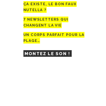
ÇA EXISTE, LE BON FAUX
NUTELLA ?
7 NEWSLETTERS QUI
CHANGENT LA VIE
UN CORPS PARFAIT POUR LA
PLAGE…
MONTEZ LE SON !