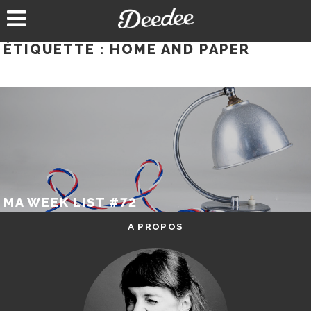
Aller
au
contenu
ÉTIQUETTE :
HOME AND PAPER
MA WEEK LIST #72
A PROPOS