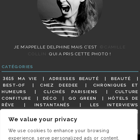
JE M’APPELLE DELPHINE MAIS C’EST
©CAMILLE
COLLIN
QUI A PRIS CETTE PHOTO !
CATÉGORIES
3615 MA VIE
ADRESSES BEAUTÉ
BEAUTÉ
BEST-OF
CHEZ DEEDEE
CHRONIQUES ET
HUMEURS
CLICHÉS PARISIENS
CULTURE
CONFITURE
DÉCO
GO GREEN
HÔTELS DE
RÊVE
INSTANTANÉS
LES INTERVIEWS
PARISIENNES
LIFESTYLE
LOOKS
MATERNITÉ
MES ADRESSES
MODE
NON CLASSÉ
OLDIES
We value your privacy
(BUT GOODIES)
PAR ICI LE MAGOT !
PARIS CITY-
We use cookies to enhance your browsing
GUIDE
PARIS EN PHOTOS
RESTAURANTS
REVUE DE PRESSE DÉTAILLÉE, SIOU PLAIT
SALONS
experience, serve personalized ads or content,