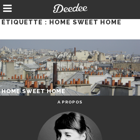
Aller
au
contenu
ÉTIQUETTE :
HOME SWEET HOME
HOME SWEET HOME
A PROPOS