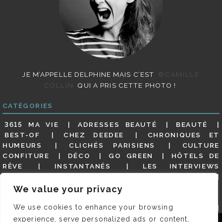
JE M’APPELLE DELPHINE MAIS C’EST
©CAMILLE
COLLIN
QUI A PRIS CETTE PHOTO !
CATÉGORIES
3615 MA VIE
ADRESSES BEAUTÉ
BEAUTÉ
BEST-OF
CHEZ DEEDEE
CHRONIQUES ET
HUMEURS
CLICHÉS PARISIENS
CULTURE
CONFITURE
DÉCO
GO GREEN
HÔTELS DE
RÊVE
INSTANTANÉS
LES INTERVIEWS
PARISIENNES
LIFESTYLE
LOOKS
MATERNITÉ
MES ADRESSES
MODE
NON CLASSÉ
OLDIES
We value your privacy
(BUT GOODIES)
PAR ICI LE MAGOT !
PARIS CITY-
We use cookies to enhance your browsing
GUIDE
PARIS EN PHOTOS
RESTAURANTS
REVUE DE PRESSE DÉTAILLÉE, SIOU PLAIT
SALONS
experience, serve personalized ads or content,