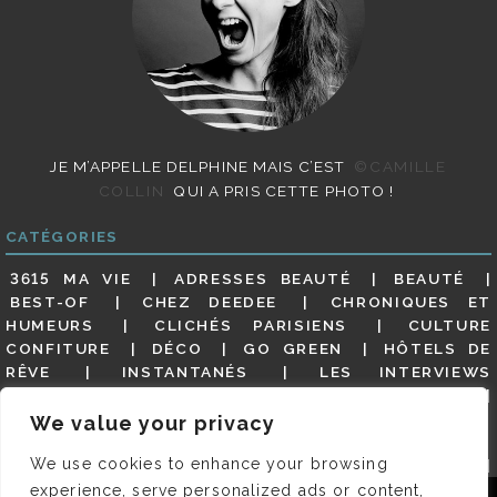
JE M’APPELLE DELPHINE MAIS C’EST
©CAMILLE
COLLIN
QUI A PRIS CETTE PHOTO !
CATÉGORIES
3615 MA VIE
ADRESSES BEAUTÉ
BEAUTÉ
BEST-OF
CHEZ DEEDEE
CHRONIQUES ET
HUMEURS
CLICHÉS PARISIENS
CULTURE
CONFITURE
DÉCO
GO GREEN
HÔTELS DE
RÊVE
INSTANTANÉS
LES INTERVIEWS
PARISIENNES
LIFESTYLE
LOOKS
MATERNITÉ
MES ADRESSES
MODE
NON CLASSÉ
OLDIES
We value your privacy
(BUT GOODIES)
PAR ICI LE MAGOT !
PARIS CITY-
We use cookies to enhance your browsing
GUIDE
PARIS EN PHOTOS
RESTAURANTS
REVUE DE PRESSE DÉTAILLÉE, SIOU PLAIT
SALONS
experience, serve personalized ads or content,