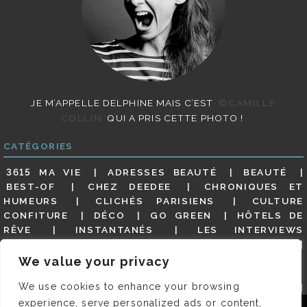
JE M’APPELLE DELPHINE MAIS C’EST
©CAMILLE
COLLIN
QUI A PRIS CETTE PHOTO !
CATÉGORIES
3615 MA VIE
ADRESSES BEAUTÉ
BEAUTÉ
BEST-OF
CHEZ DEEDEE
CHRONIQUES ET
HUMEURS
CLICHÉS PARISIENS
CULTURE
CONFITURE
DÉCO
GO GREEN
HÔTELS DE
RÊVE
INSTANTANÉS
LES INTERVIEWS
PARISIENNES
LIFESTYLE
LOOKS
MATERNITÉ
MES ADRESSES
MODE
NON CLASSÉ
OLDIES
We value your privacy
(BUT GOODIES)
PAR ICI LE MAGOT !
PARIS CITY-
We use cookies to enhance your browsing
GUIDE
PARIS EN PHOTOS
RESTAURANTS
REVUE DE PRESSE DÉTAILLÉE, SIOU PLAIT
SALONS
experience, serve personalized ads or content,