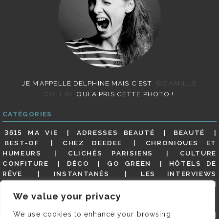
JE M’APPELLE DELPHINE MAIS C’EST
©CAMILLE
COLLIN
QUI A PRIS CETTE PHOTO !
CATÉGORIES
3615 MA VIE
ADRESSES BEAUTÉ
BEAUTÉ
BEST-OF
CHEZ DEEDEE
CHRONIQUES ET
HUMEURS
CLICHÉS PARISIENS
CULTURE
CONFITURE
DÉCO
GO GREEN
HÔTELS DE
RÊVE
INSTANTANÉS
LES INTERVIEWS
PARISIENNES
LIFESTYLE
LOOKS
MATERNITÉ
MES ADRESSES
MODE
NON CLASSÉ
OLDIES
We value your privacy
(BUT GOODIES)
PAR ICI LE MAGOT !
PARIS CITY-
We use cookies to enhance your browsing
GUIDE
PARIS EN PHOTOS
RESTAURANTS