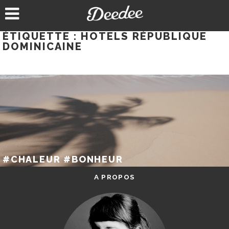
Aller
au
contenu
ÉTIQUETTE :
HOTELS RÉPUBLIQUE
DOMINICAINE
#CHALEUR #BONHEUR
A PROPOS