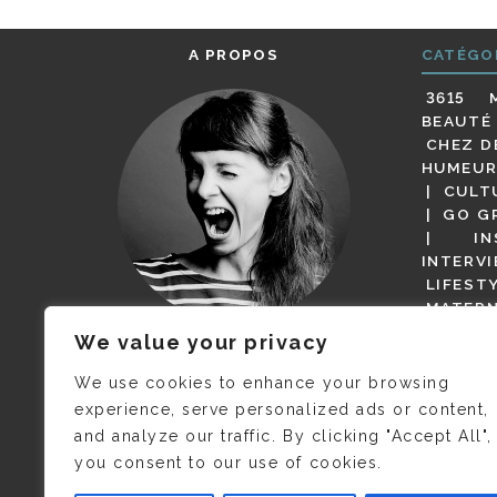
A PROPOS
CATÉGO
3615 
BEAUTÉ
CHEZ D
HUMEUR
CULT
GO G
IN
INTERV
LIFEST
MATERN
MODE
We value your privacy
(BUT G
JE M’APPELLE DELPHINE MAIS
MAGOT 
C’EST
©CAMILLE COLLIN
QUI A
We use cookies to enhance your browsing
PARI
PRIS CETTE PHOTO !
experience, serve personalized ads or content,
RESTA
and analyze our traffic. By clicking "Accept All",
PRESSE 
you consent to our use of cookies.
SALONS
VIDÉOS