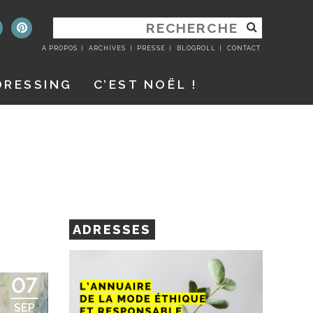
RECHERCHER
:
A PROPOS
ARCHIVES
PRESSE
BLOGROLL
CONTACT
DRESSING
C’EST NOËL !
ADRESSES
07
SEP