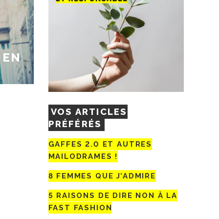
 EN
VOS ARTICLES
PRÉFÉRÉS
GAFFES 2.0 ET AUTRES
MAILODRAMES !
8 FEMMES QUE J’ADMIRE
5 RAISONS DE DIRE NON À LA
FAST FASHION