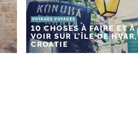
VOYAGES VOYAGES
10 CHOSES À FAIRE ET À
…
VOIR SUR L’ÎLE DE HVAR,
CROATIE