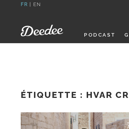
Aller
FR
|
EN
au
contenu
PODCAST
G
ÉTIQUETTE :
HVAR CR