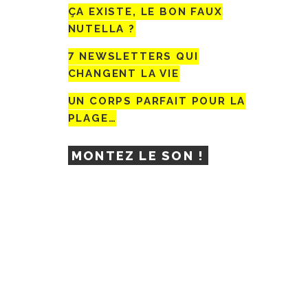
ÇA EXISTE, LE BON FAUX
NUTELLA ?
7 NEWSLETTERS QUI
CHANGENT LA VIE
UN CORPS PARFAIT POUR LA
PLAGE…
MONTEZ LE SON !