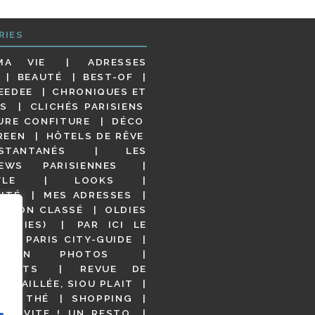
RIES
MA VIE
ADRESSES
BEAUTÉ
BEST-OF
EEDEE
CHRONIQUES ET
S
CLICHÉS PARISIENS
URE CONFITURE
DÉCO
REEN
HÔTELS DE RÊVE
STANTANÉS
LES
IEWS PARISIENNES
YLE
LOOKS
ITÉ
MES ADRESSES
NON CLASSÉ
OLDIES
OODIES)
PAR ICI LE
!
PARIS CITY-GUIDE
S EN PHOTOS
URANTS
REVUE DE
DÉTAILLÉE, SIOU PLAIT
 DE THÉ
SHOPPING
VITE ! UN RESTO