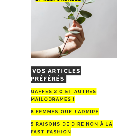
VOS ARTICLES
PRÉFÉRÉS
GAFFES 2.0 ET AUTRES
MAILODRAMES !
8 FEMMES QUE J’ADMIRE
5 RAISONS DE DIRE NON À LA
FAST FASHION