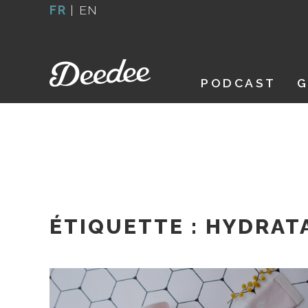
Aller
FR
|
EN
au
contenu
PODCAST
G
ÉTIQUETTE :
HYDRAT