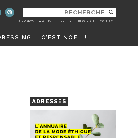
RECHERCHER
:
A PROPOS
ARCHIVES
PRESSE
BLOGROLL
CONTACT
DRESSING
C’EST NOËL !
ADRESSES