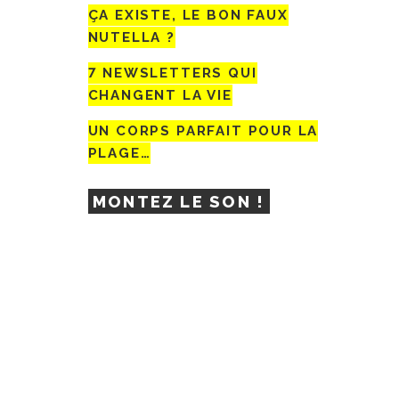
ÇA EXISTE, LE BON FAUX
NUTELLA ?
7 NEWSLETTERS QUI
CHANGENT LA VIE
UN CORPS PARFAIT POUR LA
PLAGE…
MONTEZ LE SON !