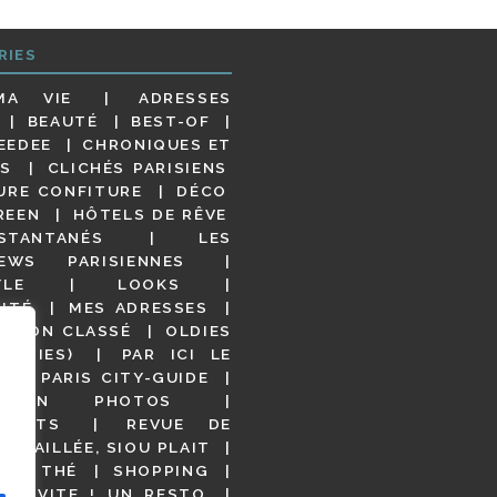
RIES
MA VIE
ADRESSES
BEAUTÉ
BEST-OF
EEDEE
CHRONIQUES ET
S
CLICHÉS PARISIENS
URE CONFITURE
DÉCO
REEN
HÔTELS DE RÊVE
STANTANÉS
LES
IEWS PARISIENNES
YLE
LOOKS
ITÉ
MES ADRESSES
NON CLASSÉ
OLDIES
OODIES)
PAR ICI LE
!
PARIS CITY-GUIDE
S EN PHOTOS
URANTS
REVUE DE
DÉTAILLÉE, SIOU PLAIT
 DE THÉ
SHOPPING
VITE ! UN RESTO