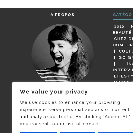
A PROPOS
CATÉGO
3615 
BEAUTÉ
CHEZ D
HUMEUR
CULT
GO G
IN
INTERV
LIFEST
MATERN
MODE
We value your privacy
(BUT G
JE M’APPELLE DELPHINE MAIS
MAGOT 
C’EST
©CAMILLE COLLIN
QUI A
We use cookies to enhance your browsing
PARI
PRIS CETTE PHOTO !
experience, serve personalized ads or content,
RESTA
and analyze our traffic. By clicking "Accept All",
PRESSE 
you consent to our use of cookies.
SALONS
VIDÉOS