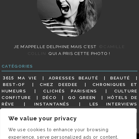
JE M’APPELLE DELPHINE MAIS C’EST
©CAMILLE
COLLIN
QUI A PRIS CETTE PHOTO !
CATÉGORIES
3615 MA VIE
ADRESSES BEAUTÉ
BEAUTÉ
BEST-OF
CHEZ DEEDEE
CHRONIQUES ET
HUMEURS
CLICHÉS PARISIENS
CULTURE
CONFITURE
DÉCO
GO GREEN
HÔTELS DE
RÊVE
INSTANTANÉS
LES INTERVIEWS
PARISIENNES
LIFESTYLE
LOOKS
MATERNITÉ
MES ADRESSES
MODE
NON CLASSÉ
OLDIES
We value your privacy
(BUT GOODIES)
PAR ICI LE MAGOT !
PARIS CITY-
We use cookies to enhance your browsing
GUIDE
PARIS EN PHOTOS
RESTAURANTS
REVUE DE PRESSE DÉTAILLÉE, SIOU PLAIT
SALONS
experience, serve personalized ads or content,