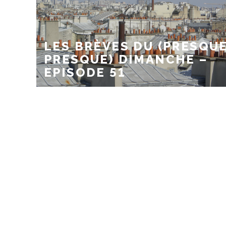
LES BRÈVES DU (PRESQU
PRESQUE) DIMANCHE –
EPISODE 51