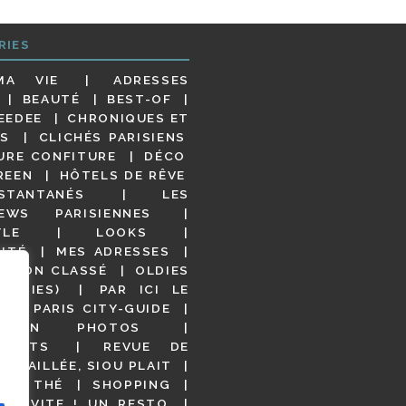
RIES
MA VIE
ADRESSES
BEAUTÉ
BEST-OF
EEDEE
CHRONIQUES ET
S
CLICHÉS PARISIENS
URE CONFITURE
DÉCO
REEN
HÔTELS DE RÊVE
STANTANÉS
LES
IEWS PARISIENNES
YLE
LOOKS
ITÉ
MES ADRESSES
NON CLASSÉ
OLDIES
OODIES)
PAR ICI LE
!
PARIS CITY-GUIDE
S EN PHOTOS
URANTS
REVUE DE
DÉTAILLÉE, SIOU PLAIT
 DE THÉ
SHOPPING
VITE ! UN RESTO