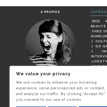
A PROPOS
CATÉGO
3615 
BEAUTÉ
CHEZ D
HUMEUR
CULT
GO G
IN
INTERV
LIFEST
MATERN
MODE
We value your privacy
(BUT G
JE M’APPELLE DELPHINE MAIS
MAGOT 
C’EST
©CAMILLE COLLIN
QUI A
We use cookies to enhance your browsing
PARI
PRIS CETTE PHOTO !
experience, serve personalized ads or content,
RESTA
and analyze our traffic. By clicking "Accept All",
PRESSE 
you consent to our use of cookies.
SALONS
VIDÉOS