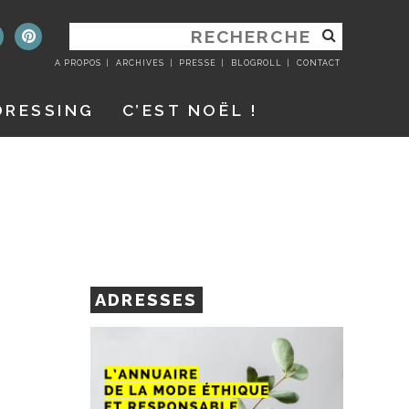
RECHERCHER
:
A PROPOS
ARCHIVES
PRESSE
BLOGROLL
CONTACT
DRESSING
C’EST NOËL !
ADRESSES