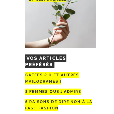
VOS ARTICLES
PRÉFÉRÉS
GAFFES 2.0 ET AUTRES
MAILODRAMES !
8 FEMMES QUE J’ADMIRE
5 RAISONS DE DIRE NON À LA
FAST FASHION