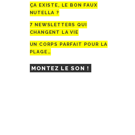
ÇA EXISTE, LE BON FAUX
NUTELLA ?
7 NEWSLETTERS QUI
CHANGENT LA VIE
UN CORPS PARFAIT POUR LA
PLAGE…
MONTEZ LE SON !