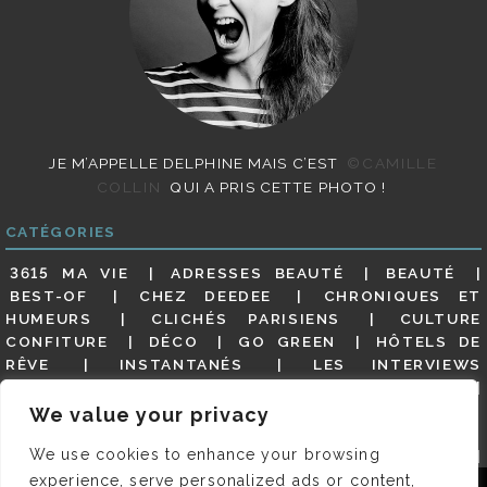
JE M’APPELLE DELPHINE MAIS C’EST
©CAMILLE
COLLIN
QUI A PRIS CETTE PHOTO !
CATÉGORIES
3615 MA VIE
ADRESSES BEAUTÉ
BEAUTÉ
BEST-OF
CHEZ DEEDEE
CHRONIQUES ET
HUMEURS
CLICHÉS PARISIENS
CULTURE
CONFITURE
DÉCO
GO GREEN
HÔTELS DE
RÊVE
INSTANTANÉS
LES INTERVIEWS
PARISIENNES
LIFESTYLE
LOOKS
MATERNITÉ
MES ADRESSES
MODE
NON CLASSÉ
OLDIES
We value your privacy
(BUT GOODIES)
PAR ICI LE MAGOT !
PARIS CITY-
We use cookies to enhance your browsing
GUIDE
PARIS EN PHOTOS
RESTAURANTS
REVUE DE PRESSE DÉTAILLÉE, SIOU PLAIT
SALONS
experience, serve personalized ads or content,