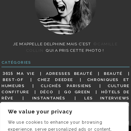
JE M’APPELLE DELPHINE MAIS C’EST
©CAMILLE
COLLIN
QUI A PRIS CETTE PHOTO !
CATÉGORIES
3615 MA VIE
ADRESSES BEAUTÉ
BEAUTÉ
BEST-OF
CHEZ DEEDEE
CHRONIQUES ET
HUMEURS
CLICHÉS PARISIENS
CULTURE
CONFITURE
DÉCO
GO GREEN
HÔTELS DE
RÊVE
INSTANTANÉS
LES INTERVIEWS
PARISIENNES
LIFESTYLE
LOOKS
MATERNITÉ
MES ADRESSES
MODE
NON CLASSÉ
OLDIES
We value your privacy
(BUT GOODIES)
PAR ICI LE MAGOT !
PARIS CITY-
We use cookies to enhance your browsing
GUIDE
PARIS EN PHOTOS
RESTAURANTS
REVUE DE PRESSE DÉTAILLÉE, SIOU PLAIT
SALONS
experience, serve personalized ads or content,