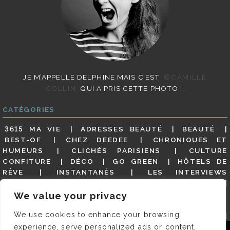
JE M’APPELLE DELPHINE MAIS C’EST
©CAMILLE
COLLIN
QUI A PRIS CETTE PHOTO !
CATÉGORIES
3615 MA VIE
ADRESSES BEAUTÉ
BEAUTÉ
BEST-OF
CHEZ DEEDEE
CHRONIQUES ET
HUMEURS
CLICHÉS PARISIENS
CULTURE
CONFITURE
DÉCO
GO GREEN
HÔTELS DE
RÊVE
INSTANTANÉS
LES INTERVIEWS
PARISIENNES
LIFESTYLE
LOOKS
MATERNITÉ
MES ADRESSES
MODE
NON CLASSÉ
OLDIES
We value your privacy
(BUT GOODIES)
PAR ICI LE MAGOT !
PARIS CITY-
We use cookies to enhance your browsing
GUIDE
PARIS EN PHOTOS
RESTAURANTS
REVUE DE PRESSE DÉTAILLÉE, SIOU PLAIT
SALONS
experience, serve personalized ads or content,