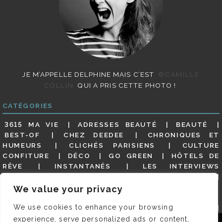
JE M’APPELLE DELPHINE MAIS C’EST
©CAMILLE
COLLIN
QUI A PRIS CETTE PHOTO !
CATÉGORIES
3615 MA VIE
ADRESSES BEAUTÉ
BEAUTÉ
BEST-OF
CHEZ DEEDEE
CHRONIQUES ET
HUMEURS
CLICHÉS PARISIENS
CULTURE
CONFITURE
DÉCO
GO GREEN
HÔTELS DE
RÊVE
INSTANTANÉS
LES INTERVIEWS
PARISIENNES
LIFESTYLE
LOOKS
MATERNITÉ
MES ADRESSES
MODE
NON CLASSÉ
OLDIES
We value your privacy
(BUT GOODIES)
PAR ICI LE MAGOT !
PARIS CITY-
We use cookies to enhance your browsing
GUIDE
PARIS EN PHOTOS
RESTAURANTS
REVUE DE PRESSE DÉTAILLÉE, SIOU PLAIT
SALONS
experience, serve personalized ads or content,