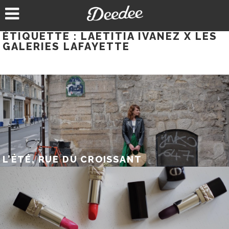
Aller
au
contenu
ÉTIQUETTE :
LAETITIA IVANEZ X LES
GALERIES LAFAYETTE
L’ÉTÉ, RUE DU CROISSANT