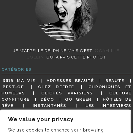
JE M’APPELLE DELPHINE MAIS C’EST
©CAMILLE
COLLIN
QUI A PRIS CETTE PHOTO !
CATÉGORIES
3615 MA VIE
ADRESSES BEAUTÉ
BEAUTÉ
BEST-OF
CHEZ DEEDEE
CHRONIQUES ET
HUMEURS
CLICHÉS PARISIENS
CULTURE
CONFITURE
DÉCO
GO GREEN
HÔTELS DE
RÊVE
INSTANTANÉS
LES INTERVIEWS
PARISIENNES
LIFESTYLE
LOOKS
MATERNITÉ
MES ADRESSES
MODE
NON CLASSÉ
OLDIES
We value your privacy
(BUT GOODIES)
PAR ICI LE MAGOT !
PARIS CITY-
We use cookies to enhance your browsing
GUIDE
PARIS EN PHOTOS
RESTAURANTS