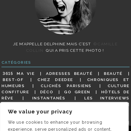
JE M’APPELLE DELPHINE MAIS C’EST
©CAMILLE
COLLIN
QUI A PRIS CETTE PHOTO !
CATÉGORIES
3615 MA VIE
ADRESSES BEAUTÉ
BEAUTÉ
BEST-OF
CHEZ DEEDEE
CHRONIQUES ET
HUMEURS
CLICHÉS PARISIENS
CULTURE
CONFITURE
DÉCO
GO GREEN
HÔTELS DE
RÊVE
INSTANTANÉS
LES INTERVIEWS
PARISIENNES
LIFESTYLE
LOOKS
MATERNITÉ
MES ADRESSES
MODE
NON CLASSÉ
OLDIES
We value your privacy
(BUT GOODIES)
PAR ICI LE MAGOT !
PARIS CITY-
We use cookies to enhance your browsing
GUIDE
PARIS EN PHOTOS
RESTAURANTS
REVUE DE PRESSE DÉTAILLÉE, SIOU PLAIT
SALONS
experience, serve personalized ads or content,