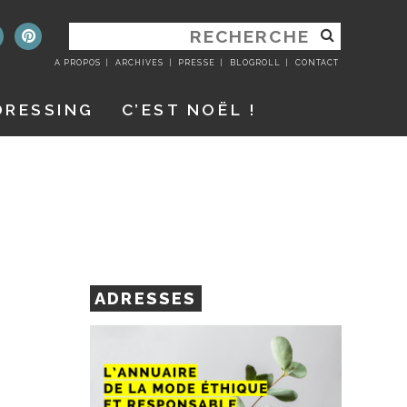
RECHERCHER
:
A PROPOS
ARCHIVES
PRESSE
BLOGROLL
CONTACT
DRESSING
C’EST NOËL !
ADRESSES