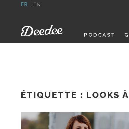
Aller
FR
|
EN
au
contenu
PODCAST
G
ÉTIQUETTE :
LOOKS À