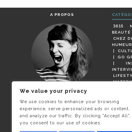
A PROPOS
CATÉGO
3615 
BEAUTÉ
CHEZ D
HUMEUR
CULT
GO G
IN
INTERV
LIFEST
MATERN
MODE
We value your privacy
(BUT G
JE M’APPELLE DELPHINE MAIS
MAGOT 
C’EST
©CAMILLE COLLIN
QUI A
We use cookies to enhance your browsing
PARI
PRIS CETTE PHOTO !
experience, serve personalized ads or content,
RESTA
and analyze our traffic. By clicking "Accept All",
PRESSE 
you consent to our use of cookies.
SALONS
VIDÉOS