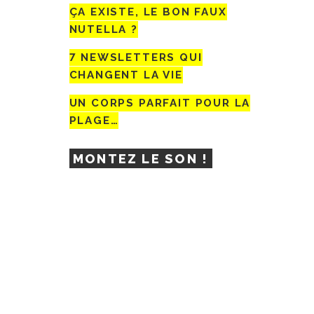
ÇA EXISTE, LE BON FAUX
NUTELLA ?
7 NEWSLETTERS QUI
CHANGENT LA VIE
UN CORPS PARFAIT POUR LA
PLAGE…
MONTEZ LE SON !