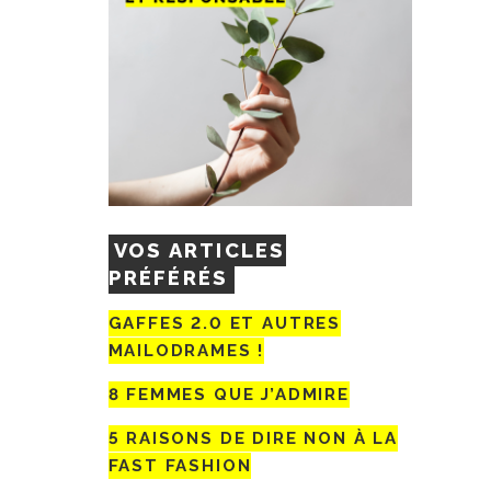
VOS ARTICLES
PRÉFÉRÉS
GAFFES 2.0 ET AUTRES
MAILODRAMES !
8 FEMMES QUE J’ADMIRE
5 RAISONS DE DIRE NON À LA
FAST FASHION