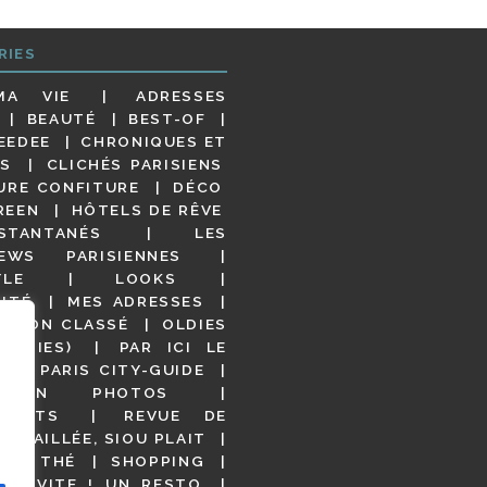
RIES
MA VIE
ADRESSES
BEAUTÉ
BEST-OF
EEDEE
CHRONIQUES ET
S
CLICHÉS PARISIENS
URE CONFITURE
DÉCO
REEN
HÔTELS DE RÊVE
STANTANÉS
LES
IEWS PARISIENNES
YLE
LOOKS
ITÉ
MES ADRESSES
NON CLASSÉ
OLDIES
OODIES)
PAR ICI LE
!
PARIS CITY-GUIDE
S EN PHOTOS
URANTS
REVUE DE
DÉTAILLÉE, SIOU PLAIT
 DE THÉ
SHOPPING
VITE ! UN RESTO