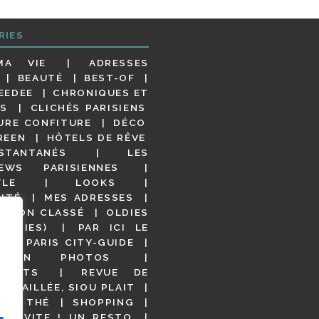
RIES
MA VIE
ADRESSES
BEAUTÉ
BEST-OF
EEDEE
CHRONIQUES ET
S
CLICHÉS PARISIENS
URE CONFITURE
DÉCO
REEN
HÔTELS DE RÊVE
STANTANÉS
LES
IEWS PARISIENNES
YLE
LOOKS
ITÉ
MES ADRESSES
NON CLASSÉ
OLDIES
OODIES)
PAR ICI LE
!
PARIS CITY-GUIDE
S EN PHOTOS
URANTS
REVUE DE
DÉTAILLÉE, SIOU PLAIT
 DE THÉ
SHOPPING
VITE ! UN RESTO