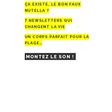
ÇA EXISTE, LE BON FAUX
NUTELLA ?
7 NEWSLETTERS QUI
CHANGENT LA VIE
UN CORPS PARFAIT POUR LA
PLAGE…
MONTEZ LE SON !