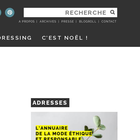
RECHERCHER
:
A PROPOS
ARCHIVES
PRESSE
BLOGROLL
CONTACT
DRESSING
C’EST NOËL !
ADRESSES