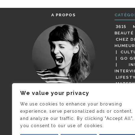
A PROPOS
CATÉGO
3615 
BEAUTÉ
CHEZ D
HUMEUR
CULT
GO G
IN
INTERV
LIFEST
MATERN
MODE
We value your privacy
(BUT G
JE M’APPELLE DELPHINE MAIS
MAGOT 
C’EST
©CAMILLE COLLIN
QUI A
We use cookies to enhance your browsing
PARI
PRIS CETTE PHOTO !
experience, serve personalized ads or content,
RESTA
and analyze our traffic. By clicking "Accept All",
PRESSE 
you consent to our use of cookies.
SALONS
VIDÉOS