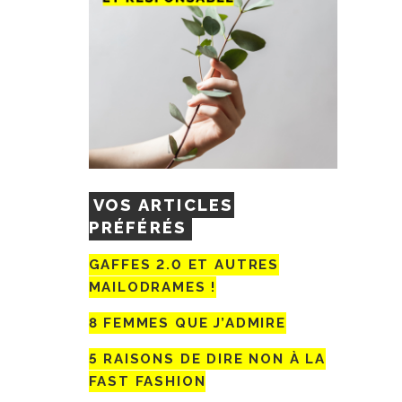
VOS ARTICLES
PRÉFÉRÉS
GAFFES 2.0 ET AUTRES
MAILODRAMES !
8 FEMMES QUE J’ADMIRE
5 RAISONS DE DIRE NON À LA
FAST FASHION