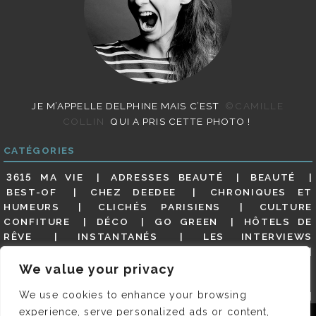
JE M’APPELLE DELPHINE MAIS C’EST
©CAMILLE
COLLIN
QUI A PRIS CETTE PHOTO !
CATÉGORIES
3615 MA VIE
ADRESSES BEAUTÉ
BEAUTÉ
BEST-OF
CHEZ DEEDEE
CHRONIQUES ET
HUMEURS
CLICHÉS PARISIENS
CULTURE
CONFITURE
DÉCO
GO GREEN
HÔTELS DE
RÊVE
INSTANTANÉS
LES INTERVIEWS
PARISIENNES
LIFESTYLE
LOOKS
MATERNITÉ
MES ADRESSES
MODE
NON CLASSÉ
OLDIES
We value your privacy
(BUT GOODIES)
PAR ICI LE MAGOT !
PARIS CITY-
We use cookies to enhance your browsing
GUIDE
PARIS EN PHOTOS
RESTAURANTS
REVUE DE PRESSE DÉTAILLÉE, SIOU PLAIT
SALONS
experience, serve personalized ads or content,