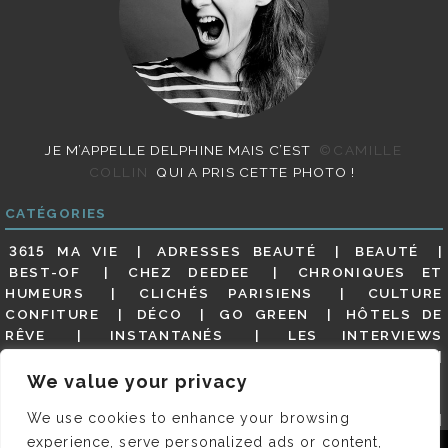
JE M’APPELLE DELPHINE MAIS C’EST
©CAMILLE
COLLIN
QUI A PRIS CETTE PHOTO !
CATÉGORIES
3615 MA VIE
ADRESSES BEAUTÉ
BEAUTÉ
BEST-OF
CHEZ DEEDEE
CHRONIQUES ET
HUMEURS
CLICHÉS PARISIENS
CULTURE
CONFITURE
DÉCO
GO GREEN
HÔTELS DE
RÊVE
INSTANTANÉS
LES INTERVIEWS
PARISIENNES
LIFESTYLE
LOOKS
MATERNITÉ
MES ADRESSES
MODE
NON CLASSÉ
OLDIES
We value your privacy
(BUT GOODIES)
PAR ICI LE MAGOT !
PARIS CITY-
We use cookies to enhance your browsing
GUIDE
PARIS EN PHOTOS
RESTAURANTS
REVUE DE PRESSE DÉTAILLÉE, SIOU PLAIT
SALONS
experience, serve personalized ads or content,