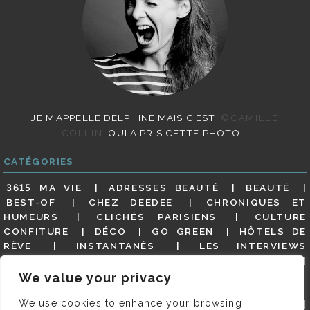
JE M’APPELLE DELPHINE MAIS C’EST
©CAMILLE
COLLIN
QUI A PRIS CETTE PHOTO !
CATÉGORIES
3615 MA VIE
ADRESSES BEAUTÉ
BEAUTÉ
BEST-OF
CHEZ DEEDEE
CHRONIQUES ET
HUMEURS
CLICHÉS PARISIENS
CULTURE
CONFITURE
DÉCO
GO GREEN
HÔTELS DE
RÊVE
INSTANTANÉS
LES INTERVIEWS
PARISIENNES
LIFESTYLE
LOOKS
MATERNITÉ
MES ADRESSES
MODE
NON CLASSÉ
OLDIES
We value your privacy
(BUT GOODIES)
PAR ICI LE MAGOT !
PARIS CITY-
We use cookies to enhance your browsing
GUIDE
PARIS EN PHOTOS
RESTAURANTS