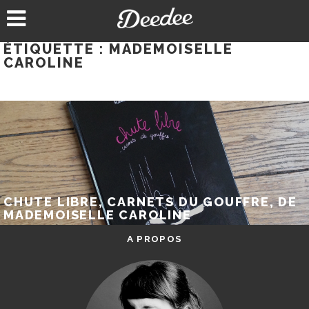
Aller
au
contenu
ÉTIQUETTE :
MADEMOISELLE
CAROLINE
CHUTE LIBRE, CARNETS DU GOUFFRE, DE
MADEMOISELLE CAROLINE
A PROPOS