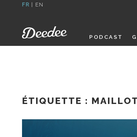
Aller
FR
|
EN
au
contenu
PODCAST
G
ÉTIQUETTE :
MAILLOT