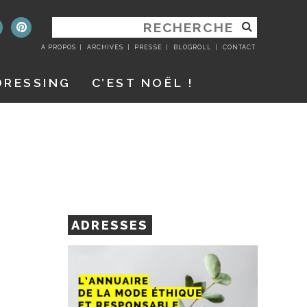
RECHERCHER
:
A PROPOS
ARCHIVES
PRESSE
BLOGROLL
CONTACT
DRESSING
C’EST NOËL !
ADRESSES