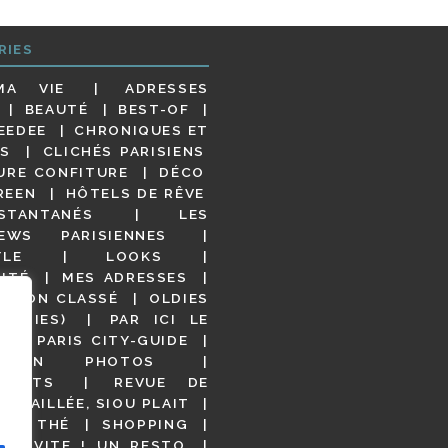
RIES
MA VIE
ADRESSES
BEAUTÉ
BEST-OF
EEDEE
CHRONIQUES ET
S
CLICHÉS PARISIENS
URE CONFITURE
DÉCO
REEN
HÔTELS DE RÊVE
STANTANÉS
LES
IEWS PARISIENNES
YLE
LOOKS
ITÉ
MES ADRESSES
NON CLASSÉ
OLDIES
OODIES)
PAR ICI LE
!
PARIS CITY-GUIDE
S EN PHOTOS
URANTS
REVUE DE
DÉTAILLÉE, SIOU PLAIT
 DE THÉ
SHOPPING
VITE ! UN RESTO