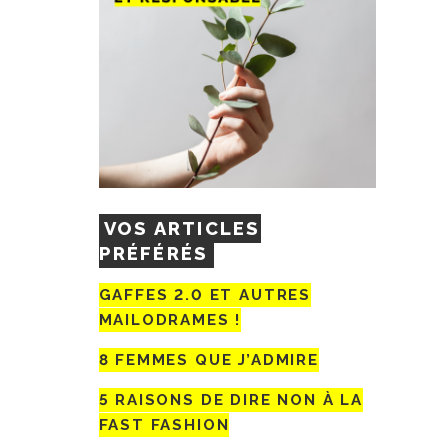
VOS ARTICLES
PRÉFÉRÉS
GAFFES 2.0 ET AUTRES
MAILODRAMES !
8 FEMMES QUE J’ADMIRE
5 RAISONS DE DIRE NON À LA
FAST FASHION