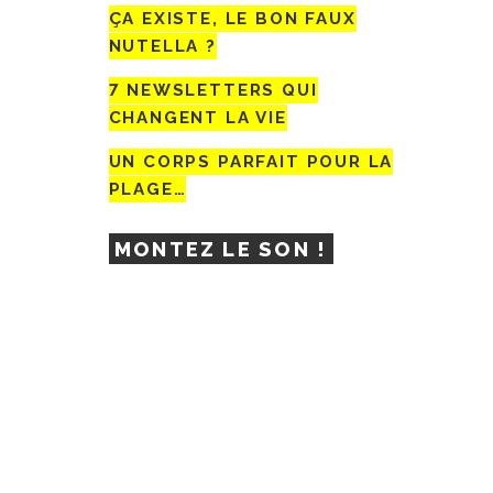
ÇA EXISTE, LE BON FAUX
NUTELLA ?
7 NEWSLETTERS QUI
CHANGENT LA VIE
UN CORPS PARFAIT POUR LA
PLAGE…
MONTEZ LE SON !