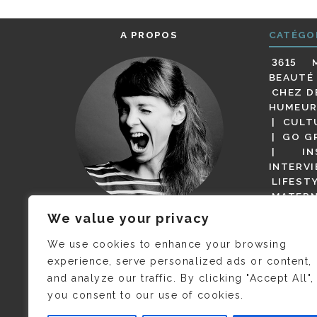
A PROPOS
CATÉGO
3615 
BEAUTÉ
CHEZ D
HUMEUR
CULT
GO G
IN
INTERV
LIFEST
MATERN
MODE
We value your privacy
(BUT G
JE M’APPELLE DELPHINE MAIS
MAGOT 
C’EST
©CAMILLE COLLIN
QUI A
We use cookies to enhance your browsing
PARI
PRIS CETTE PHOTO !
experience, serve personalized ads or content,
RESTA
and analyze our traffic. By clicking "Accept All",
PRESSE 
you consent to our use of cookies.
SALONS
VIDÉOS