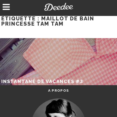
Aller
au
contenu
ÉTIQUETTE :
MAILLOT DE BAIN
PRINCESSE TAM TAM
INSTANTANÉ DE VACANCES #3
A PROPOS