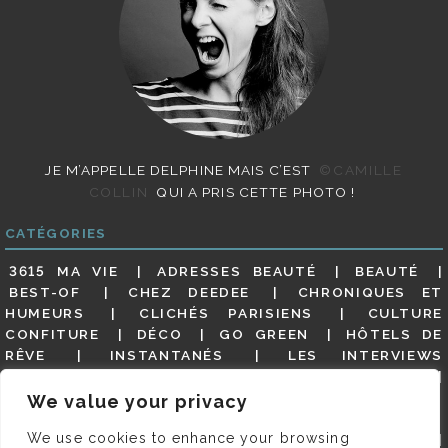
JE M’APPELLE DELPHINE MAIS C’EST
©CAMILLE
COLLIN
QUI A PRIS CETTE PHOTO !
CATÉGORIES
3615 MA VIE
ADRESSES BEAUTÉ
BEAUTÉ
BEST-OF
CHEZ DEEDEE
CHRONIQUES ET
HUMEURS
CLICHÉS PARISIENS
CULTURE
CONFITURE
DÉCO
GO GREEN
HÔTELS DE
RÊVE
INSTANTANÉS
LES INTERVIEWS
PARISIENNES
LIFESTYLE
LOOKS
MATERNITÉ
MES ADRESSES
MODE
NON CLASSÉ
OLDIES
We value your privacy
(BUT GOODIES)
PAR ICI LE MAGOT !
PARIS CITY-
We use cookies to enhance your browsing
GUIDE
PARIS EN PHOTOS
RESTAURANTS