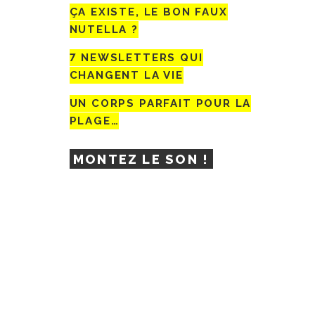
ÇA EXISTE, LE BON FAUX
NUTELLA ?
7 NEWSLETTERS QUI
CHANGENT LA VIE
UN CORPS PARFAIT POUR LA
PLAGE…
MONTEZ LE SON !