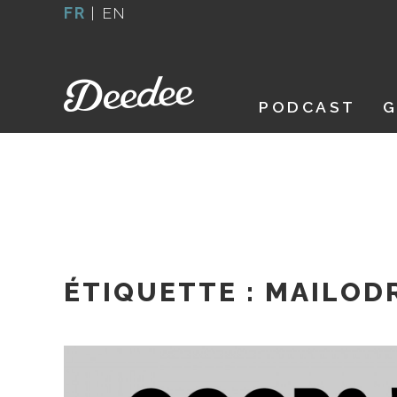
Aller
FR
|
EN
au
contenu
PODCAST
G
ÉTIQUETTE :
MAILOD