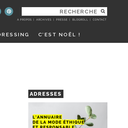
RECHERCHER
:
A PROPOS
ARCHIVES
PRESSE
BLOGROLL
CONTACT
DRESSING
C’EST NOËL !
ADRESSES