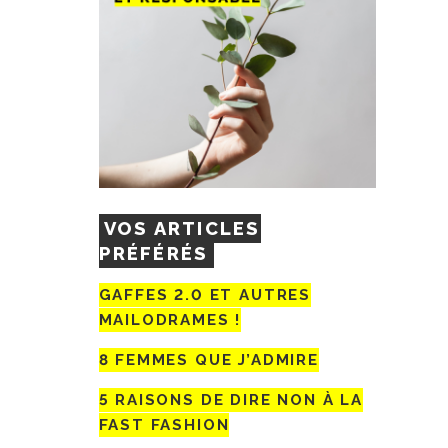
VOS ARTICLES
PRÉFÉRÉS
GAFFES 2.0 ET AUTRES
MAILODRAMES !
8 FEMMES QUE J’ADMIRE
5 RAISONS DE DIRE NON À LA
FAST FASHION