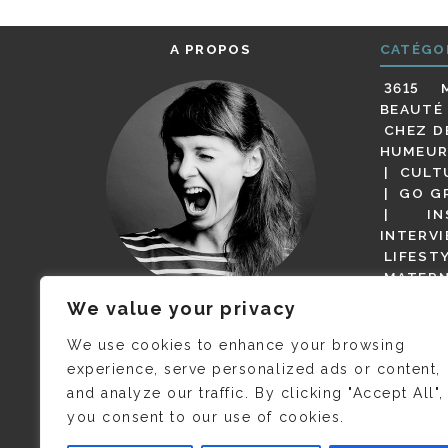
A PROPOS
CATÉGO
3615 
BEAUTÉ
CHEZ D
HUMEUR
CULT
GO G
IN
INTERV
LIFEST
MATERN
MODE
We value your privacy
(BUT G
JE M’APPELLE DELPHINE MAIS
MAGOT 
C’EST
©CAMILLE COLLIN
QUI A
We use cookies to enhance your browsing
PARI
PRIS CETTE PHOTO !
experience, serve personalized ads or content,
RESTA
and analyze our traffic. By clicking "Accept All",
PRESSE 
you consent to our use of cookies.
SALONS
VIDÉOS