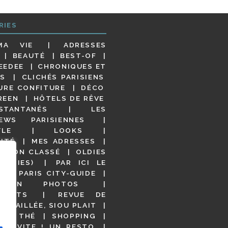
RIES
MA VIE
ADRESSES
BEAUTÉ
BEST-OF
EEDEE
CHRONIQUES ET
S
CLICHÉS PARISIENS
URE CONFITURE
DÉCO
REEN
HÔTELS DE RÊVE
STANTANÉS
LES
IEWS PARISIENNES
YLE
LOOKS
ITÉ
MES ADRESSES
NON CLASSÉ
OLDIES
OODIES)
PAR ICI LE
!
PARIS CITY-GUIDE
S EN PHOTOS
URANTS
REVUE DE
DÉTAILLÉE, SIOU PLAIT
 DE THÉ
SHOPPING
VITE ! UN RESTO