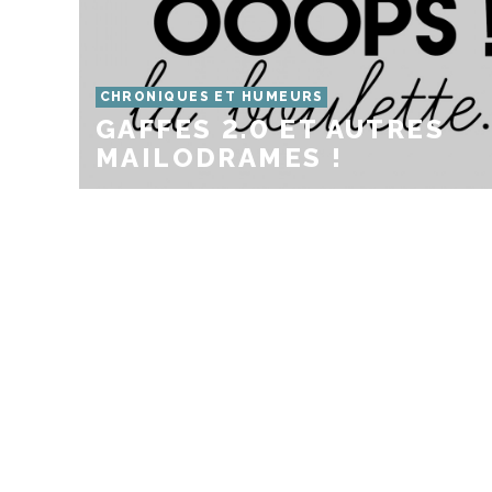
CHRONIQUES ET HUMEURS
GAFFES 2.0 ET AUTRES
MAILODRAMES !