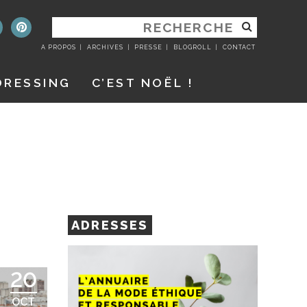
RECHERCHER
:
A PROPOS
ARCHIVES
PRESSE
BLOGROLL
CONTACT
DRESSING
C’EST NOËL !
ADRESSES
20
OCT