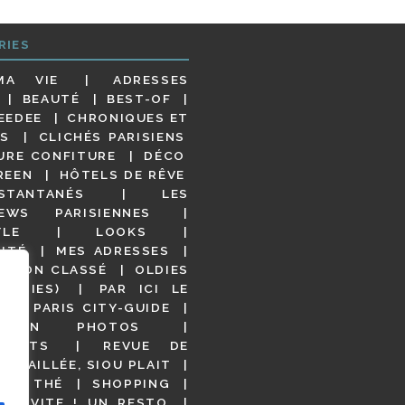
RIES
MA VIE
ADRESSES
BEAUTÉ
BEST-OF
EEDEE
CHRONIQUES ET
S
CLICHÉS PARISIENS
URE CONFITURE
DÉCO
REEN
HÔTELS DE RÊVE
STANTANÉS
LES
IEWS PARISIENNES
YLE
LOOKS
ITÉ
MES ADRESSES
NON CLASSÉ
OLDIES
OODIES)
PAR ICI LE
!
PARIS CITY-GUIDE
S EN PHOTOS
URANTS
REVUE DE
DÉTAILLÉE, SIOU PLAIT
 DE THÉ
SHOPPING
VITE ! UN RESTO