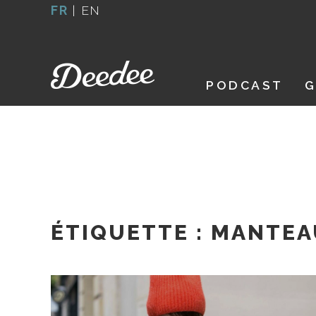
Aller
FR
|
EN
au
contenu
PODCAST
G
ÉTIQUETTE :
MANTEA