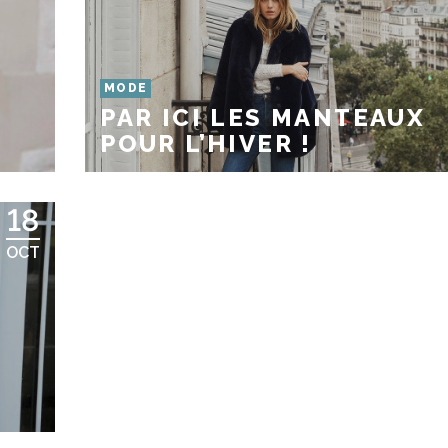
MODE
PAR ICI LES MANTEAUX
POUR L’HIVER !
18
OCT