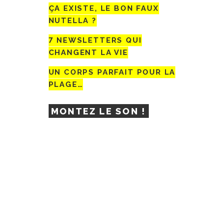
ÇA EXISTE, LE BON FAUX
NUTELLA ?
7 NEWSLETTERS QUI
CHANGENT LA VIE
UN CORPS PARFAIT POUR LA
PLAGE…
MONTEZ LE SON !