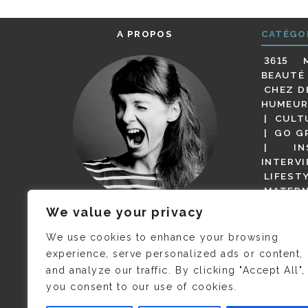
A PROPOS
CATÉGO
3615 
BEAUTÉ
CHEZ D
HUMEUR
CULT
GO G
IN
INTERV
LIFEST
MATERN
MODE
We value your privacy
(BUT G
JE M’APPELLE DELPHINE MAIS
MAGOT 
C’EST
©CAMILLE COLLIN
QUI A
We use cookies to enhance your browsing
PARI
PRIS CETTE PHOTO !
experience, serve personalized ads or content,
RESTA
and analyze our traffic. By clicking "Accept All",
PRESSE 
you consent to our use of cookies.
SALONS
VIDÉOS