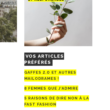
VOS ARTICLES
PRÉFÉRÉS
GAFFES 2.0 ET AUTRES
MAILODRAMES !
8 FEMMES QUE J’ADMIRE
5 RAISONS DE DIRE NON À LA
FAST FASHION