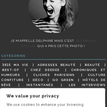
JE M’APPELLE DELPHINE MAIS C’EST
©CAMILLE
COLLIN
QUI A PRIS CETTE PHOTO !
CATÉGORIES
3615 MA VIE
ADRESSES BEAUTÉ
BEAUTÉ
BEST-OF
CHEZ DEEDEE
CHRONIQUES ET
HUMEURS
CLICHÉS PARISIENS
CULTURE
CONFITURE
DÉCO
GO GREEN
HÔTELS DE
RÊVE
INSTANTANÉS
LES INTERVIEWS
PARISIENNES
LIFESTYLE
LOOKS
MATERNITÉ
MES ADRESSES
MODE
NON CLASSÉ
OLDIES
We value your privacy
(BUT GOODIES)
PAR ICI LE MAGOT !
PARIS CITY-
We use cookies to enhance your browsing
GUIDE
PARIS EN PHOTOS
RESTAURANTS