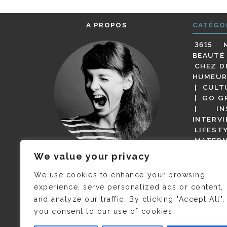
A PROPOS
CATÉGO
3615 
BEAUTÉ
CHEZ D
HUMEUR
CULT
GO G
IN
INTERV
LIFEST
MATERN
MODE
We value your privacy
(BUT G
JE M’APPELLE DELPHINE MAIS
MAGOT 
C’EST
©CAMILLE COLLIN
QUI A
We use cookies to enhance your browsing
PARI
PRIS CETTE PHOTO !
experience, serve personalized ads or content,
RESTA
and analyze our traffic. By clicking "Accept All",
PRESSE 
you consent to our use of cookies.
SALONS
VIDÉOS