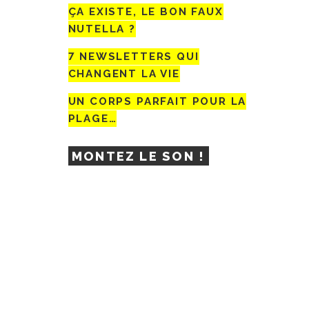
ÇA EXISTE, LE BON FAUX
NUTELLA ?
7 NEWSLETTERS QUI
CHANGENT LA VIE
UN CORPS PARFAIT POUR LA
PLAGE…
MONTEZ LE SON !