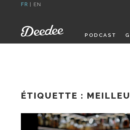
Aller
FR
|
EN
au
contenu
PODCAST
G
ÉTIQUETTE :
MEILLEU