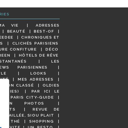
RIES
MA VIE
ADRESSES
BEAUTÉ
BEST-OF
EEDEE
CHRONIQUES ET
S
CLICHÉS PARISIENS
URE CONFITURE
DÉCO
REEN
HÔTELS DE RÊVE
STANTANÉS
LES
IEWS PARISIENNES
YLE
LOOKS
ITÉ
MES ADRESSES
NON CLASSÉ
OLDIES
OODIES)
PAR ICI LE
!
PARIS CITY-GUIDE
S EN PHOTOS
URANTS
REVUE DE
DÉTAILLÉE, SIOU PLAIT
 DE THÉ
SHOPPING
VITE ! UN RESTO