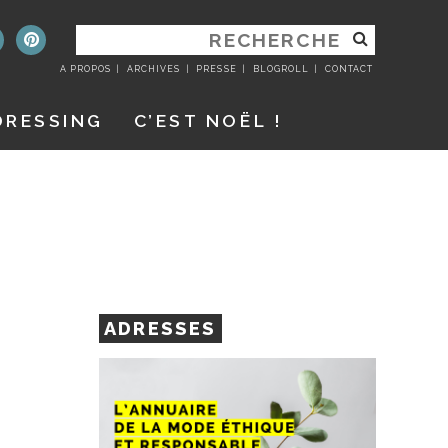
RECHERCHER
:
A PROPOS
ARCHIVES
PRESSE
BLOGROLL
CONTACT
DRESSING
C’EST NOËL !
ADRESSES