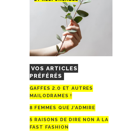
VOS ARTICLES
PRÉFÉRÉS
GAFFES 2.0 ET AUTRES
MAILODRAMES !
8 FEMMES QUE J’ADMIRE
5 RAISONS DE DIRE NON À LA
FAST FASHION