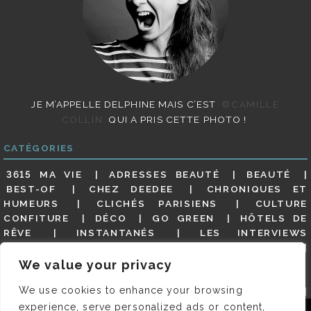
JE M’APPELLE DELPHINE MAIS C’EST
©CAMILLE
COLLIN
QUI A PRIS CETTE PHOTO !
CATÉGORIES
3615 MA VIE
ADRESSES BEAUTÉ
BEAUTÉ
BEST-OF
CHEZ DEEDEE
CHRONIQUES ET
HUMEURS
CLICHÉS PARISIENS
CULTURE
CONFITURE
DÉCO
GO GREEN
HÔTELS DE
RÊVE
INSTANTANÉS
LES INTERVIEWS
PARISIENNES
LIFESTYLE
LOOKS
MATERNITÉ
MES ADRESSES
MODE
NON CLASSÉ
OLDIES
We value your privacy
(BUT GOODIES)
PAR ICI LE MAGOT !
PARIS CITY-
We use cookies to enhance your browsing
GUIDE
PARIS EN PHOTOS
RESTAURANTS
REVUE DE PRESSE DÉTAILLÉE, SIOU PLAIT
SALONS
experience, serve personalized ads or content,