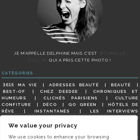
JE M’APPELLE DELPHINE MAIS C’EST
©CAMILLE
COLLIN
QUI A PRIS CETTE PHOTO !
CATÉGORIES
3615 MA VIE
ADRESSES BEAUTÉ
BEAUTÉ
BEST-OF
CHEZ DEEDEE
CHRONIQUES ET
HUMEURS
CLICHÉS PARISIENS
CULTURE
CONFITURE
DÉCO
GO GREEN
HÔTELS DE
RÊVE
INSTANTANÉS
LES INTERVIEWS
PARISIENNES
LIFESTYLE
LOOKS
MATERNITÉ
MES ADRESSES
MODE
NON CLASSÉ
OLDIES
We value your privacy
(BUT GOODIES)
PAR ICI LE MAGOT !
PARIS CITY-
We use cookies to enhance your browsing
GUIDE
PARIS EN PHOTOS
RESTAURANTS