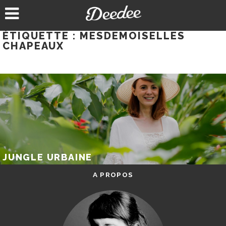
Aller
au
contenu
ÉTIQUETTE :
MESDEMOISELLES
CHAPEAUX
JUNGLE URBAINE
A PROPOS