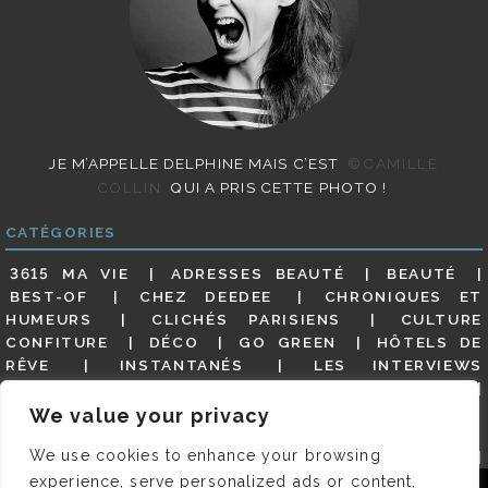
JE M’APPELLE DELPHINE MAIS C’EST
©CAMILLE
COLLIN
QUI A PRIS CETTE PHOTO !
CATÉGORIES
3615 MA VIE
ADRESSES BEAUTÉ
BEAUTÉ
BEST-OF
CHEZ DEEDEE
CHRONIQUES ET
HUMEURS
CLICHÉS PARISIENS
CULTURE
CONFITURE
DÉCO
GO GREEN
HÔTELS DE
RÊVE
INSTANTANÉS
LES INTERVIEWS
PARISIENNES
LIFESTYLE
LOOKS
MATERNITÉ
MES ADRESSES
MODE
NON CLASSÉ
OLDIES
We value your privacy
(BUT GOODIES)
PAR ICI LE MAGOT !
PARIS CITY-
We use cookies to enhance your browsing
GUIDE
PARIS EN PHOTOS
RESTAURANTS
REVUE DE PRESSE DÉTAILLÉE, SIOU PLAIT
SALONS
experience, serve personalized ads or content,