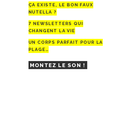
ÇA EXISTE, LE BON FAUX
NUTELLA ?
7 NEWSLETTERS QUI
CHANGENT LA VIE
UN CORPS PARFAIT POUR LA
PLAGE…
MONTEZ LE SON !