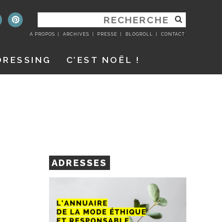
RECHERCHER
:
A PROPOS
ARCHIVES
PRESSE
BLOGROLL
CONTACT
DRESSING
C’EST NOËL !
ADRESSES