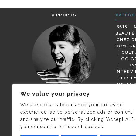
A PROPOS
CATÉGO
3615 
BEAUTÉ
CHEZ D
HUMEUR
CULT
GO G
IN
INTERV
LIFEST
MATERN
MODE
We value your privacy
(BUT G
JE M’APPELLE DELPHINE MAIS
MAGOT 
C’EST
©CAMILLE COLLIN
QUI A
We use cookies to enhance your browsing
PARI
PRIS CETTE PHOTO !
experience, serve personalized ads or content,
RESTA
and analyze our traffic. By clicking "Accept All",
PRESSE 
you consent to our use of cookies.
SALONS
VIDÉOS