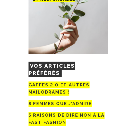
VOS ARTICLES
PRÉFÉRÉS
GAFFES 2.0 ET AUTRES
MAILODRAMES !
8 FEMMES QUE J’ADMIRE
5 RAISONS DE DIRE NON À LA
FAST FASHION