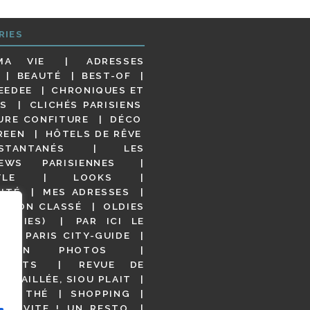
RIES
MA VIE
ADRESSES
BEAUTÉ
BEST-OF
EEDEE
CHRONIQUES ET
S
CLICHÉS PARISIENS
URE CONFITURE
DÉCO
REEN
HÔTELS DE RÊVE
STANTANÉS
LES
IEWS PARISIENNES
YLE
LOOKS
ITÉ
MES ADRESSES
NON CLASSÉ
OLDIES
OODIES)
PAR ICI LE
!
PARIS CITY-GUIDE
S EN PHOTOS
URANTS
REVUE DE
DÉTAILLÉE, SIOU PLAIT
 DE THÉ
SHOPPING
VITE ! UN RESTO