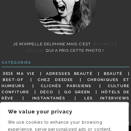
JE M’APPELLE DELPHINE MAIS C’EST
©CAMILLE
COLLIN
QUI A PRIS CETTE PHOTO !
CATÉGORIES
3615 MA VIE
ADRESSES BEAUTÉ
BEAUTÉ
BEST-OF
CHEZ DEEDEE
CHRONIQUES ET
HUMEURS
CLICHÉS PARISIENS
CULTURE
CONFITURE
DÉCO
GO GREEN
HÔTELS DE
RÊVE
INSTANTANÉS
LES INTERVIEWS
PARISIENNES
LIFESTYLE
LOOKS
MATERNITÉ
MES ADRESSES
MODE
NON CLASSÉ
OLDIES
We value your privacy
(BUT GOODIES)
PAR ICI LE MAGOT !
PARIS CITY-
We use cookies to enhance your browsing
GUIDE
PARIS EN PHOTOS
RESTAURANTS
REVUE DE PRESSE DÉTAILLÉE, SIOU PLAIT
SALONS
experience, serve personalized ads or content,