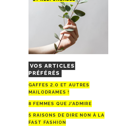
VOS ARTICLES
PRÉFÉRÉS
GAFFES 2.0 ET AUTRES
MAILODRAMES !
8 FEMMES QUE J’ADMIRE
5 RAISONS DE DIRE NON À LA
FAST FASHION