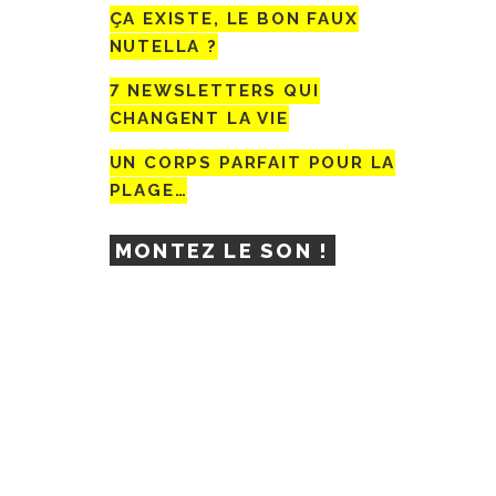
ÇA EXISTE, LE BON FAUX
NUTELLA ?
7 NEWSLETTERS QUI
CHANGENT LA VIE
UN CORPS PARFAIT POUR LA
PLAGE…
MONTEZ LE SON !