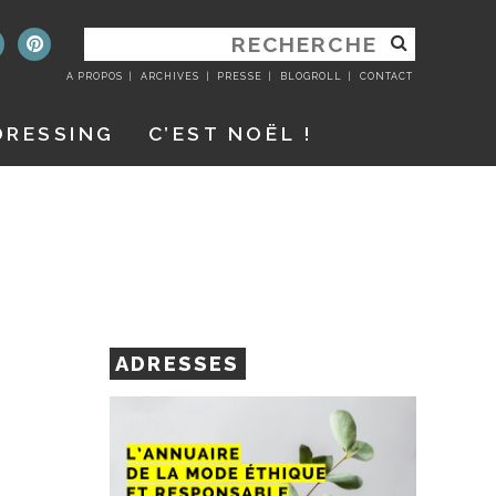
RECHERCHER
:
A PROPOS
ARCHIVES
PRESSE
BLOGROLL
CONTACT
DRESSING
C’EST NOËL !
ADRESSES