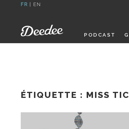
Aller
FR
|
EN
au
contenu
PODCAST
G
ÉTIQUETTE :
MISS TIC