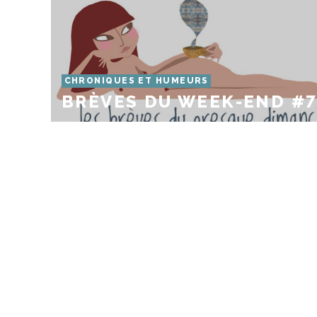
CHRONIQUES ET HUMEURS
BRÈVES DU WEEK-END #