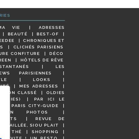
RIES
MA VIE
ADRESSES
BEAUTÉ
BEST-OF
EEDEE
CHRONIQUES ET
S
CLICHÉS PARISIENS
URE CONFITURE
DÉCO
REEN
HÔTELS DE RÊVE
STANTANÉS
LES
IEWS PARISIENNES
YLE
LOOKS
ITÉ
MES ADRESSES
NON CLASSÉ
OLDIES
OODIES)
PAR ICI LE
!
PARIS CITY-GUIDE
S EN PHOTOS
URANTS
REVUE DE
DÉTAILLÉE, SIOU PLAIT
 DE THÉ
SHOPPING
VITE ! UN RESTO