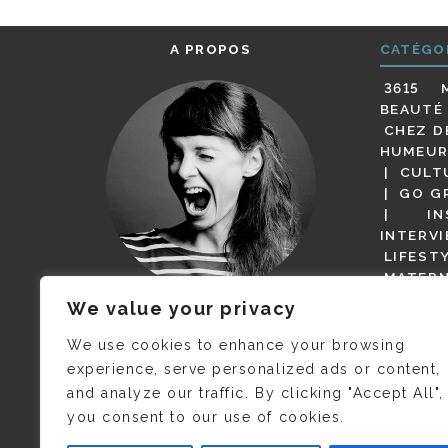
A PROPOS
CATÉGO
3615 
BEAUTÉ
CHEZ D
HUMEUR
CULT
GO G
IN
INTERV
LIFEST
MATERN
MODE
We value your privacy
(BUT G
JE M’APPELLE DELPHINE MAIS
MAGOT 
C’EST
©CAMILLE COLLIN
QUI A
We use cookies to enhance your browsing
PARI
PRIS CETTE PHOTO !
experience, serve personalized ads or content,
RESTA
and analyze our traffic. By clicking "Accept All",
PRESSE 
you consent to our use of cookies.
SALONS
VIDÉOS